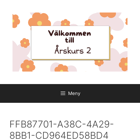
Hoppa
till
innehåll
Meny
FFB87701-A38C-4A29-
8BB1-CD964ED58BD4