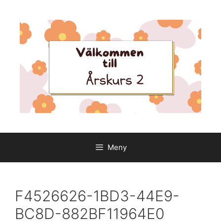
Hoppa
till
innehåll
Meny
F4526626-1BD3-44E9-
BC8D-882BF11964E0