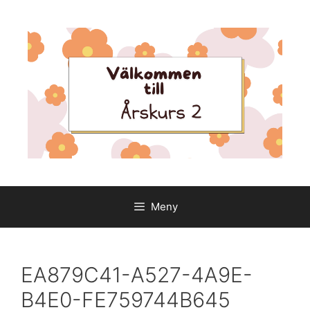
Hoppa
till
innehåll
Meny
EA879C41-A527-4A9E-
B4E0-FE759744B645