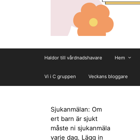
Haldor till vårdnadshavare
Hem
Vi i C gruppen
Veckans bloggare
Sjukanmälan: Om
ert barn är sjukt
måste ni sjukanmäla
varje dag. Lägg in