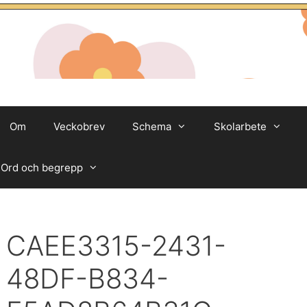
Om
Veckobrev
Schema
Skolarbete
Ord och begrepp
CAEE3315-2431-
48DF-B834-