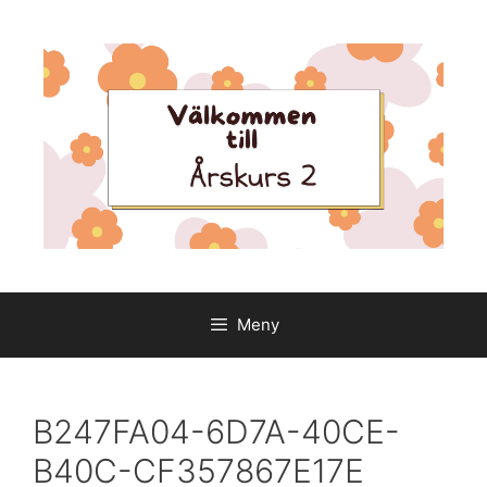
Hoppa
till
innehåll
Meny
B247FA04-6D7A-40CE-
B40C-CF357867E17E