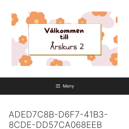
Hoppa
till
innehåll
Meny
ADED7C8B-D6F7-41B3-
8CDE-DD57CA068EEB