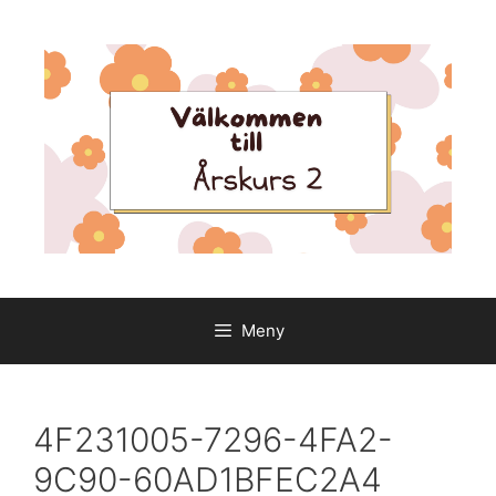
Hoppa
till
innehåll
Meny
4F231005-7296-4FA2-
9C90-60AD1BFEC2A4