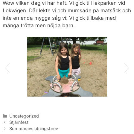
Wow vilken dag vi har haft. Vi gick till lekparken vid
Lokvägen. Där lekte vi och mumsade på matsäck och
inte en enda mygga såg vi. Vi gick tillbaka med
många trötta men nöjda barn.
C450D1A6-59E0-4523-977F-
1A9EBA38194D
Kategorier
Uncategorized
Stjärnfest
Sommaravslutningsbrev