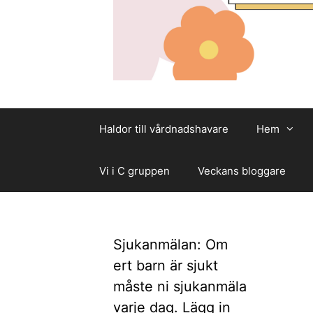
Haldor till vårdnadshavare
Hem
Vi i C gruppen
Veckans bloggare
Sjukanmälan: Om
ert barn är sjukt
måste ni sjukanmäla
varje dag. Lägg in