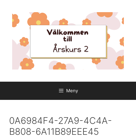
Hoppa
till
innehåll
Meny
0A6984F4-27A9-4C4A-
B808-6A11B89EEE45