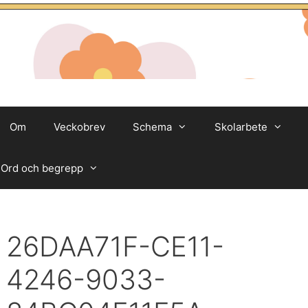
Om
Veckobrev
Schema
Skolarbete
Ord och begrepp
26DAA71F-CE11-
4246-9033-