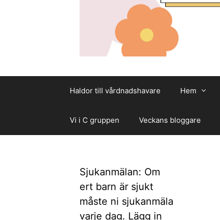
Haldor till vårdnadshavare
Hem
Vi i C gruppen
Veckans bloggare
Sjukanmälan: Om
ert barn är sjukt
måste ni sjukanmäla
varje dag. Lägg in