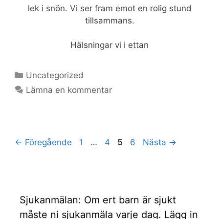
lek i snön. Vi ser fram emot en rolig stund
tillsammans.
Hälsningar vi i ettan
Kategorier
Uncategorized
Lämna en kommentar
Sida
Sida
Sida
Sida
←
Föregående
1
…
4
5
6
Nästa
→
Sjukanmälan: Om ert barn är sjukt
måste ni sjukanmäla varje dag. Lägg in