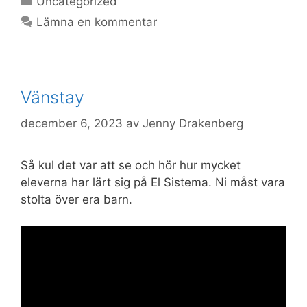
6069C89547AB
Uncategorized
Lämna en kommentar
Vänstay
84686E4C-1CC7-4D90-B60F-
CCE3CEF5-CC92-4B15-A185-
0DE54A22-DFA9-4B23-A491-
ACFA3B27-B514-44CF-94E9-
289EFF90-F82A-412D-8FAA-
B22A5955-22B4-4773-9349-
26DAA71F-CE11-4246-9033-
615C8672-E691-4847-BF89-
05B2E139-7B4C-4AAE-9011-
december 6, 2023
av
Jenny Drakenberg
AA290CC4C736
CE1DBCB0CA8A
2D16CFC36D4D
A52765EEDA7B
E41D4962F26B
84BC04E11F5A
51BE812A0B34
513F9A580148
F95801A9B118
Så kul det var att se och hör hur mycket
eleverna har lärt sig på El Sistema. Ni måst vara
stolta över era barn.