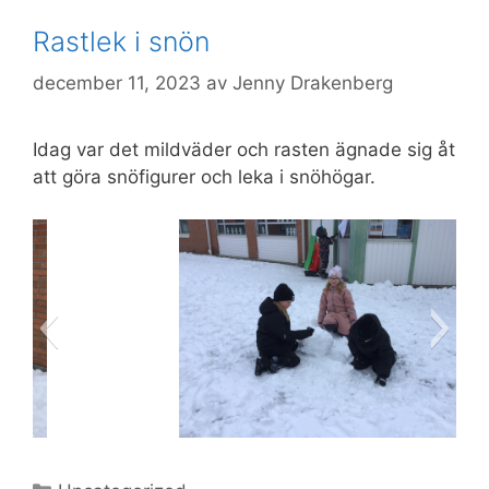
Rastlek i snön
december 11, 2023
av
Jenny Drakenberg
Idag var det mildväder och rasten ägnade sig åt
att göra snöfigurer och leka i snöhögar.
86E6A739-2484-4269-B6B2-
Kategorier