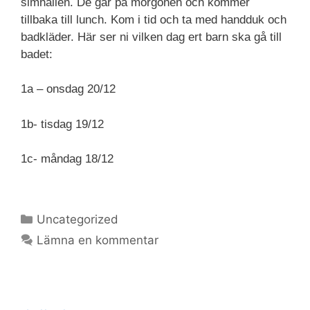
simhallen. De går på morgonen och kommer
tillbaka till lunch. Kom i tid och ta med handduk och
badkläder. Här ser ni vilken dag ert barn ska gå till
badet:
1a – onsdag 20/12
1b- tisdag 19/12
1c- måndag 18/12
Kategorier
Uncategorized
Lämna en kommentar