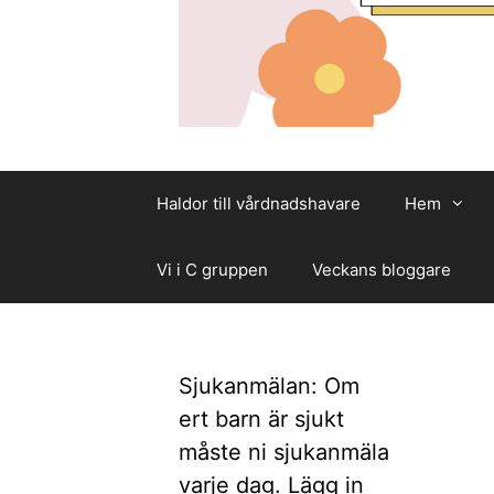
Haldor till vårdnadshavare
Hem
Vi i C gruppen
Veckans bloggare
Sjukanmälan: Om
ert barn är sjukt
måste ni sjukanmäla
varje dag. Lägg in