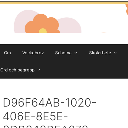
Om
Veckobrev
Schema
Skolarbete
Ord och begrepp
D96F64AB-1020-
406E-8E5E-