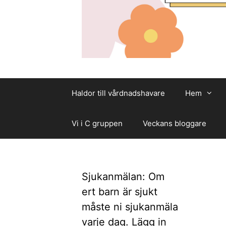
Haldor till vårdnadshavare
Hem
Vi i C gruppen
Veckans bloggare
Sjukanmälan: Om
ert barn är sjukt
måste ni sjukanmäla
varje dag. Lägg in