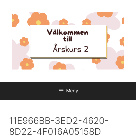
Hoppa
till
innehåll
Meny
11E966BB-3ED2-4620-
8D22-4F016A05158D