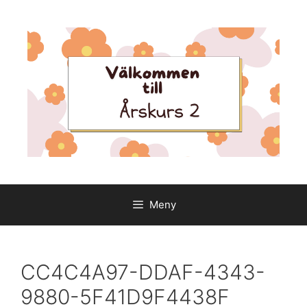
Hoppa
till
innehåll
Meny
CC4C4A97-DDAF-4343-
9880-5F41D9F4438F