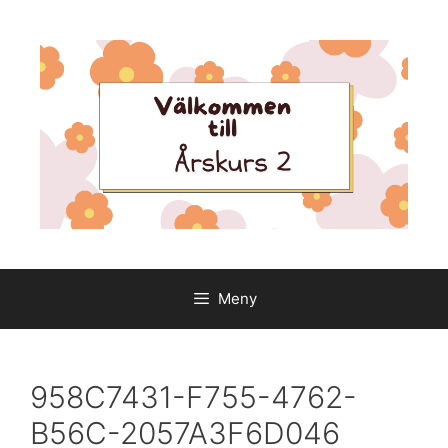
Hoppa
till
innehåll
Meny
958C7431-F755-4762-
B56C-2057A3F6D046